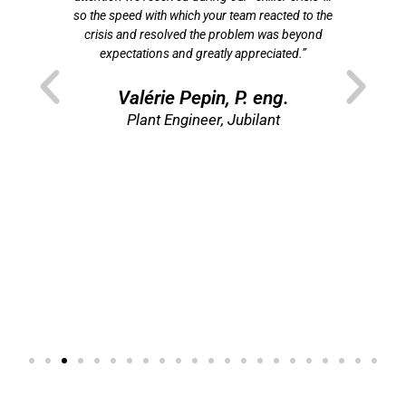
 de
so the speed with which your team reacted to the
f
crisis and resolved the problem was beyond
som
t
expectations and greatly appreciated.”
p
ns
”
Valérie Pepin, P. eng.
re
Plant Engineer, Jubilant
Di