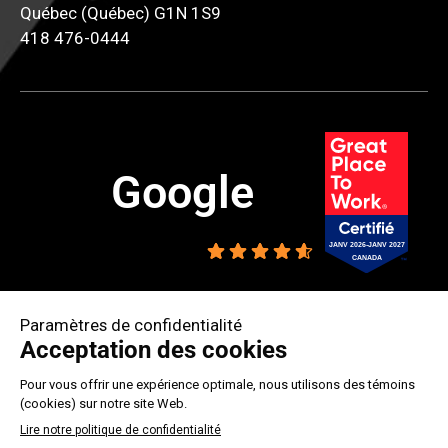
Québec (Québec) G1N 1S9
418 476-0444
Google
4.6
ESPACE CLIENT
CMMTQ/CMEQ 8286-4695-15
2026