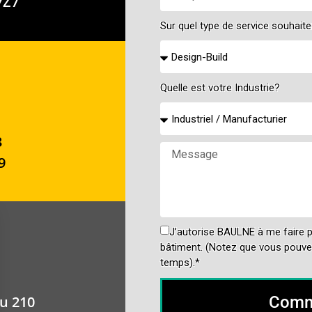
7Z7
Sur quel type de service souhait
Quelle est votre Industrie?
3
9
J’autorise BAULNE à me faire pa
bâtiment. (Notez que vous pouvez
temps).*
au 210
Comm