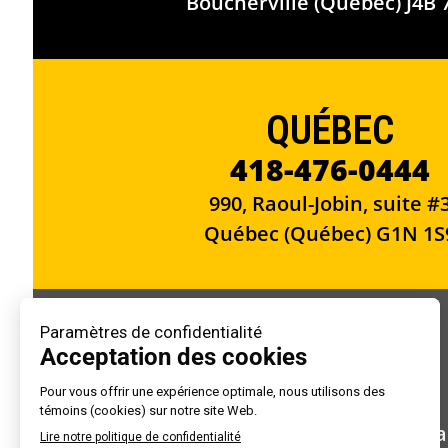
Boucherville (Québec) J4B 
QUÉBEC
418-476-0444
990, Raoul-Jobin, suite #
Québec (Québec) G1N 1S
BOISBRIAND
514-422-0444
755, Bd du Curé-Boivin, bure