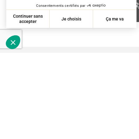
Boisbriand (Québec) J7G 2
 notre
“…I just want to express to your organization our deepest
ion d’un
gratitude for the exceptional service and attention we
 de 24h…
received during our “chiller crisis”… so the speed with
cité et la
which your team reacted to the crisis and resolved the