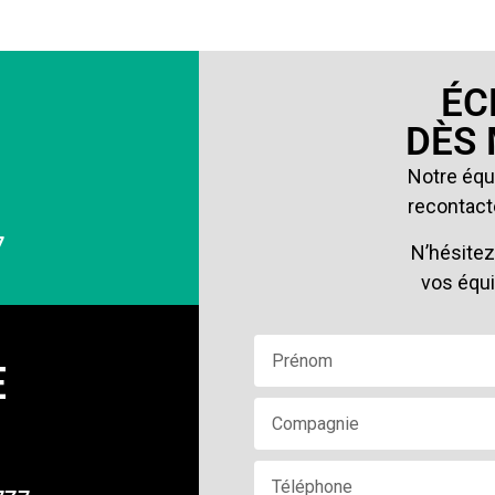
ÉC
DÈS
Notre équi
recontacte
7
N’hésitez
vos équ
E