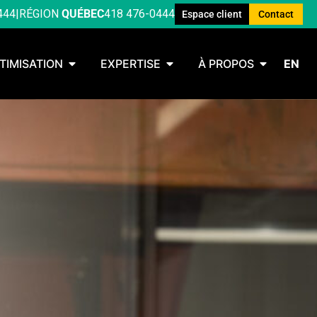
444
|
RÉGION
QUÉBEC
418 476-0444
Espace client
Contact
TIMISATION
EXPERTISE
À PROPOS
EN