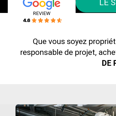
LE 
REVIEW
4.6
Que vous soyez propriét
responsable de projet, ach
DE 