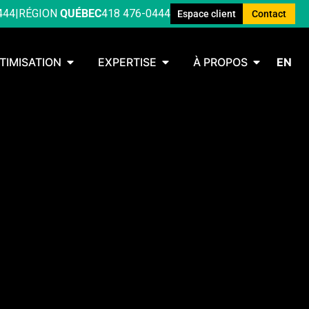
444
|
RÉGION
QUÉBEC
418 476-0444
Espace client
Contact
TIMISATION
EXPERTISE
À PROPOS
EN