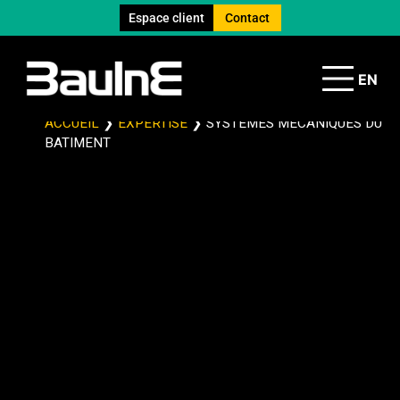
Espace client
Contact
EN
ACCUEIL
❯
EXPERTISE
❯
SYSTEMES MECANIQUES DU
BATIMENT