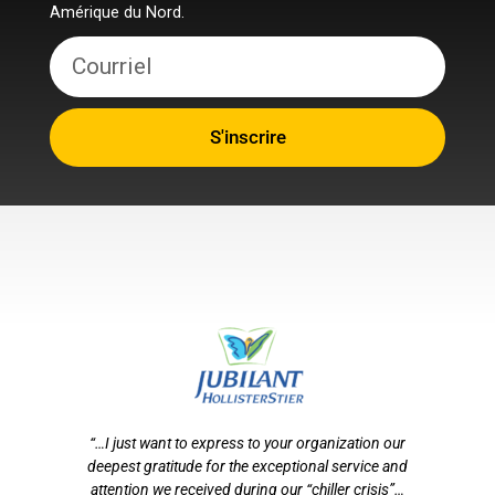
Amérique du Nord.
S'inscrire
otre
“…I just want to express to your organization our
tion
deepest gratitude for the exceptional service and
ef
n
attention we received during our “chiller crisis”…
s