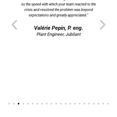
 de
so the speed with which your team reacted to the
f
crisis and resolved the problem was beyond
som
t
expectations and greatly appreciated.”
p
ns
”
Valérie Pepin, P. eng.
re
Plant Engineer, Jubilant
Di