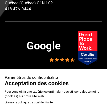
Québec (Québec) G1N 1S9
418 476-0444
Google
4.6
ESPACE CLIENT
CMMTQ/CMEQ 8286-4695-15
2026