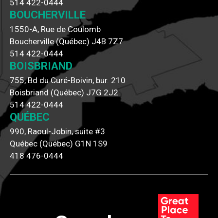
514 422-0444
BOUCHERVILLE
1550-A, Rue de Coulomb
Boucherville (Québec) J4B 7Z7
514 422-0444
BOISBRIAND
755, Bd du Curé-Boivin, bur. 210
Boisbriand (Québec) J7G 2J2
514 422-0444
QUÉBEC
990, Raoul-Jobin, suite #3
Québec (Québec) G1N 1S9
418 476-0444