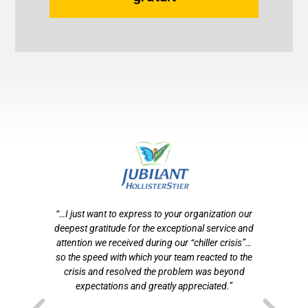
otre
“…I just want to express to your organization our
tion
deepest gratitude for the exceptional service and
ef
n
attention we received during our “chiller crisis”…
s
 de
so the speed with which your team reacted to the
f
crisis and resolved the problem was beyond
som
t
expectations and greatly appreciated.”
p
ns