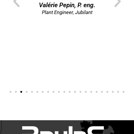
”
Valérie Pepin, P. eng.
re
Plant Engineer, Jubilant
Di