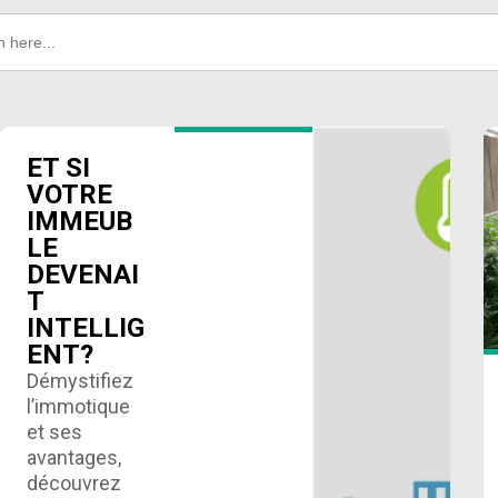
ET SI
VOTRE
IMMEUB
LE
DEVENAI
T
INTELLIG
ENT?
Démystifiez
l’immotique
et ses
avantages,
découvrez