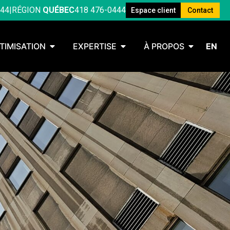
444
|
RÉGION
QUÉBEC
418 476-0444
Espace client
Contact
TIMISATION
EXPERTISE
À PROPOS
EN