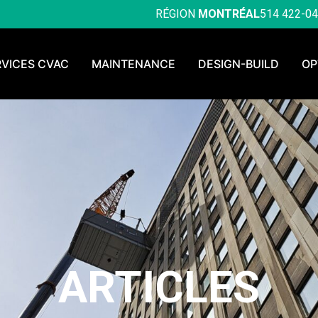
RÉGION
MONTRÉAL
514 422-0
RVICES CVAC
MAINTENANCE
DESIGN-BUILD
OP
ARTICLES