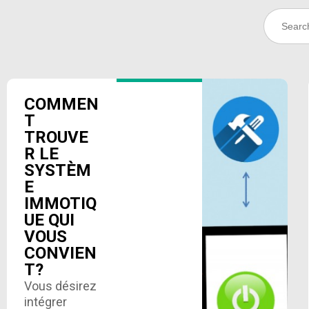
Search
for:
COMMEN
T
TROUVE
R LE
SYSTÈM
E
IMMOTIQ
UE QUI
VOUS
CONVIEN
T?
Vous désirez
intégrer