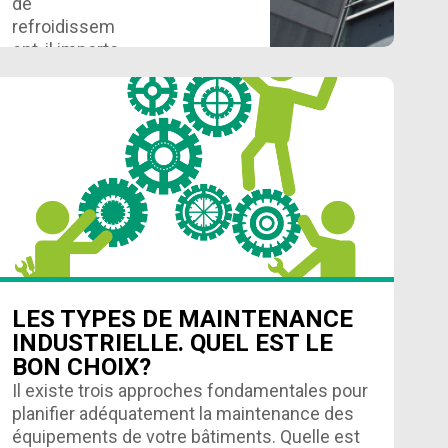
de
refroidissem
ent, il importe
de veiller à
les réparer
avant que les
chaleurs
LIRE
PLUS
estivales ne
se pointent
et que vous
ayez…
LES TYPES DE MAINTENANCE
INDUSTRIELLE. QUEL EST LE
BON CHOIX?
Il existe trois approches fondamentales pour
planifier adéquatement la maintenance des
équipements de votre bâtiments. Quelle est