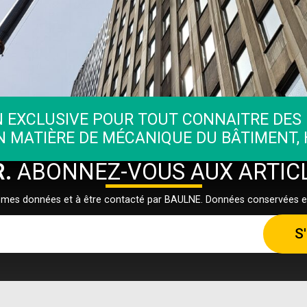
 EXCLUSIVE POUR TOUT CONNAITRE DES
 MATIÈRE DE MÉCANIQUE DU BÂTIMENT,
R.
ABONNEZ-VOUS AUX ARTIC
r mes données et à être contacté par BAULNE. Données conservées 
S'