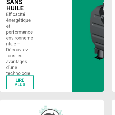
SANS
HUILE
Efficacité
énergétique
et
performance
environneme
ntale –
Découvrez
tous les
avantages
d’une
technologie
de
LIRE
PLUS
refroidisseur
à
compresseur
sans huile….