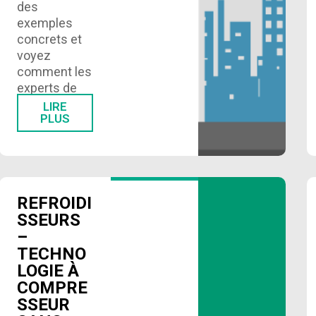
des
exemples
concrets et
voyez
comment les
experts de
BAULNE
LIRE
PLUS
peuvent vous
aider dans
votre projet
immotique.
…
REFROIDI
SSEURS
–
TECHNO
LOGIE À
COMPRE
SSEUR