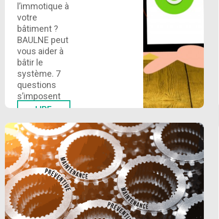
l’immotique à
votre
bâtiment ?
BAULNE peut
vous aider à
bâtir le
système. 7
questions
s’imposent
avant de
LIRE
PLUS
commencer
votre projet….