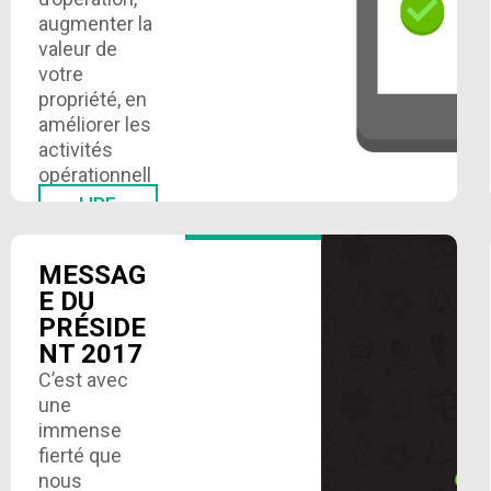
augmenter la
valeur de
votre
propriété, en
améliorer les
activités
opérationnell
es et
LIRE
PLUS
acquérir un
avantage
MESSAG
concurrentiel
E DU
sur le
PRÉSIDE
marché?
NT 2017
C’est
possible
C’est avec
grâce au
une
recommissio
immense
ning,…
fierté que
nous