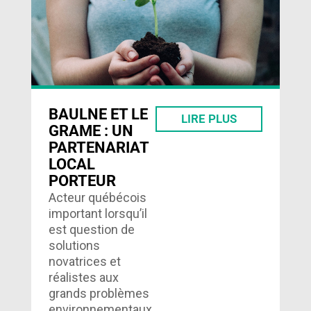
une certification
LEED ou
BOMABEST….
BAULNE ET LE
LIRE PLUS
GRAME : UN
PARTENARIAT
LOCAL
PORTEUR
Acteur québécois
important lorsqu’il
est question de
solutions
novatrices et
réalistes aux
grands problèmes
environnementaux,