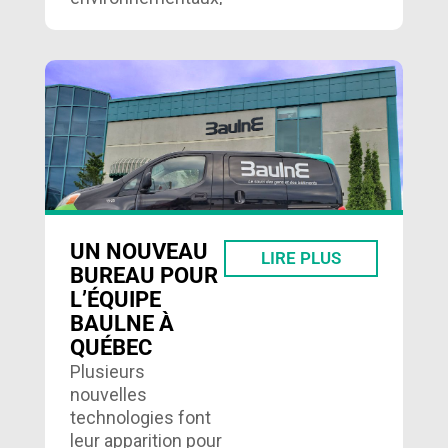
le GRAME est une
véritable institution
en matière
d’environnement à
Lachine….
UN NOUVEAU
LIRE PLUS
BUREAU POUR
L’ÉQUIPE
BAULNE À
QUÉBEC
Plusieurs
nouvelles
technologies font
leur apparition pour