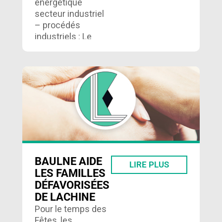
énergétique
secteur industriel
– procédés
industriels : Le
client souhaitait
réaliser un projet
d’optimisation
énergétique pour
l’ensemble du site
de production afin
de réduire ses
coûts…
BAULNE AIDE
LIRE PLUS
LES FAMILLES
DÉFAVORISÉES
DE LACHINE
Pour le temps des
Fêtes, les