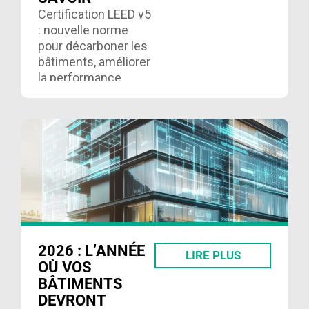
Certification LEED v5
: nouvelle norme
pour décarboner les
bâtiments, améliorer
la performance
énergétique et se
conformer à la Loi 41
au Québec. Lire ici……
2026 : L’ANNÉE
LIRE PLUS
OÙ VOS
BÂTIMENTS
DEVRONT