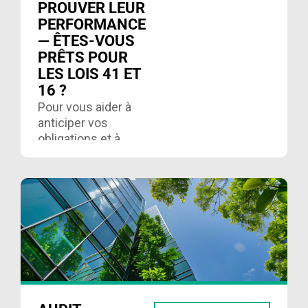
PROUVER LEUR
PERFORMANCE
— ÊTES-VOUS
PRÊTS POUR
LES LOIS 41 ET
16 ?
Pour vous aider à
anticiper vos
obligations et à
élaborer votre
stratégie, voici un
aperçu clair. Lire
ici……