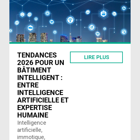
énergétique.
Découvrez ses
recommandations.
Lire ici……
TENDANCES
LIRE PLUS
2026 POUR UN
BÂTIMENT
INTELLIGENT :
ENTRE
INTELLIGENCE
ARTIFICIELLE ET
EXPERTISE
HUMAINE
Intelligence
artificielle,
immotique,