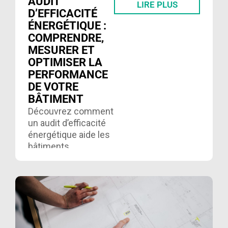
AUDIT
LIRE PLUS
D’EFFICACITÉ
ÉNERGÉTIQUE :
COMPRENDRE,
MESURER ET
OPTIMISER LA
PERFORMANCE
DE VOTRE
BÂTIMENT
Découvrez comment
un audit d’efficacité
énergétique aide les
bâtiments
commerciaux et
industriels à réduire
leurs coûts,
optimiser leurs
systèmes et
accéder à des