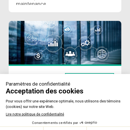
maintenance
prédictive :
découvrez les
grandes tendances
2026 pour optimiser
la performance de
vos bâtiments
intelligents. Lire ici….
IMMOTIQUE ET
LIRE PLUS
INTELLIGENCE
ARTIFICIELLE :
MISE À JOUR
2025 POUR DES
BÂTIMENTS
INTELLIGENTS
Découvrez comment