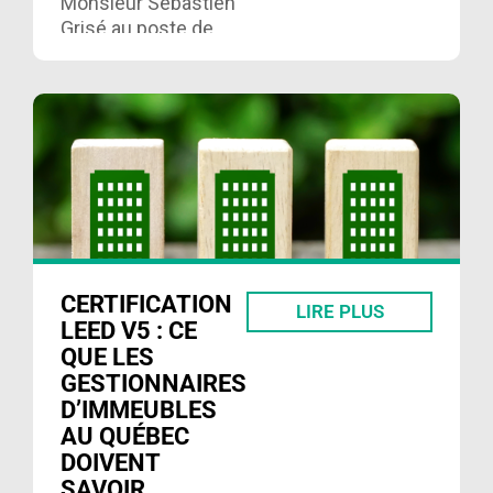
Monsieur Sébastien
Grisé au poste de
président-directeur
général. Lire ici……
CERTIFICATION
LIRE PLUS
LEED V5 : CE
QUE LES
GESTIONNAIRES
D’IMMEUBLES
AU QUÉBEC
DOIVENT
SAVOIR