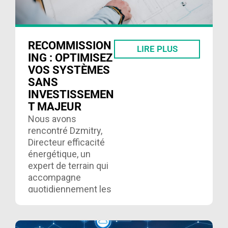
subventions. Lire
ici….
RECOMMISSION
LIRE PLUS
ING : OPTIMISEZ
VOS SYSTÈMES
SANS
INVESTISSEMEN
T MAJEUR
Nous avons
rencontré Dzmitry,
Directeur efficacité
énergétique, un
expert de terrain qui
accompagne
quotidiennement les
entreprises dans
leurs stratégies de
performance